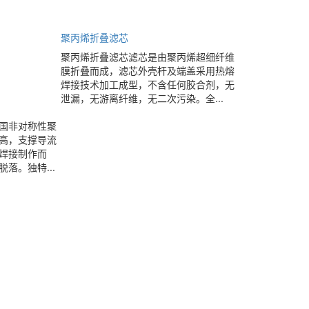
聚丙烯折叠滤芯
聚丙烯折叠滤芯滤芯是由聚丙烯超细纤维
膜折叠而成，滤芯外壳杆及端盖采用热熔
焊接技术加工成型，不含任何胶合剂，无
泄漏，无游离纤维，无二次污染。全...
国非对称性聚
高，支撑导流
焊接制作而
落。独特...