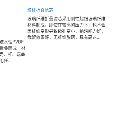
玻纤折叠滤芯
玻璃纤维折叠滤芯采用刚性超细玻璃纤维
材料制成，即使在较高的压力下，也不会
因纤维变形导致微孔变小，纳污能力好，
截留效果好，无纤维脱落，具有高达...
水性PVDF
折叠而成。材
外壳、杆、端盖
任...