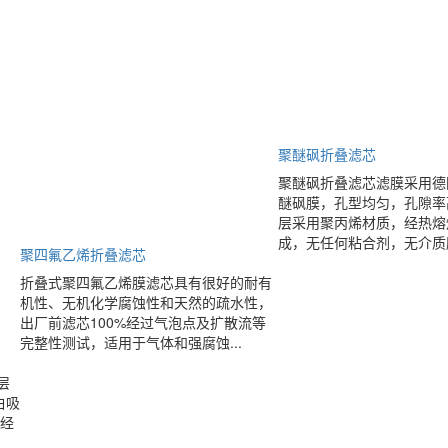
聚醚砜折叠滤芯
聚醚砜折叠滤芯滤膜采用德
醚砜膜，孔型均匀，孔隙率
层采用聚丙烯材质，经热熔
成，无任何粘合剂，无介质脱
聚四氟乙烯折叠滤芯
折叠式聚四氟乙烯膜滤芯具有很好的耐有
机性、无机化学腐蚀性和天然的疏水性，
出厂前滤芯100%经过气泡点及扩散流等
完整性测试，适用于气体和强腐蚀...
层
白吸
经