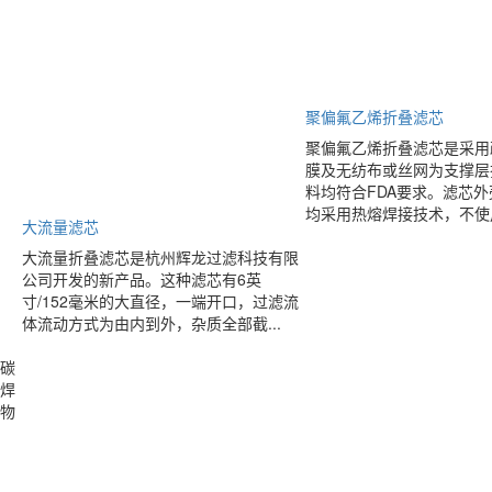
聚偏氟乙烯折叠滤芯
聚偏氟乙烯折叠滤芯是采用疏
膜及无纺布或丝网为支撑层
料均符合FDA要求。滤芯
均采用热熔焊接技术，不使用
大流量滤芯
大流量折叠滤芯是杭州辉龙过滤科技有限
公司开发的新产品。这种滤芯有6英
寸/152毫米的大直径，一端开口，过滤流
体流动方式为由内到外，杂质全部截...
碳
焊
物