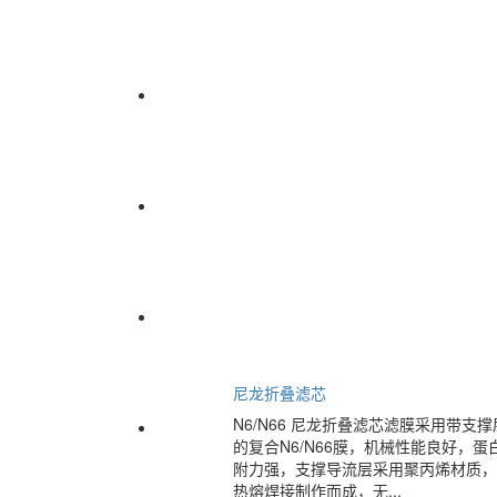
尼龙折叠滤芯
N6/N66 尼龙折叠滤芯滤膜采用带支撑
的复合N6/N66膜，机械性能良好，蛋
附力强，支撑导流层采用聚丙烯材质，
热熔焊接制作而成，无...