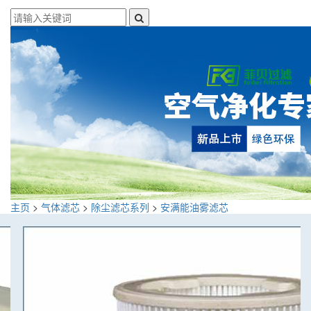
主页
>
气体滤芯
>
除尘滤芯系列
>
安满能油雾滤芯