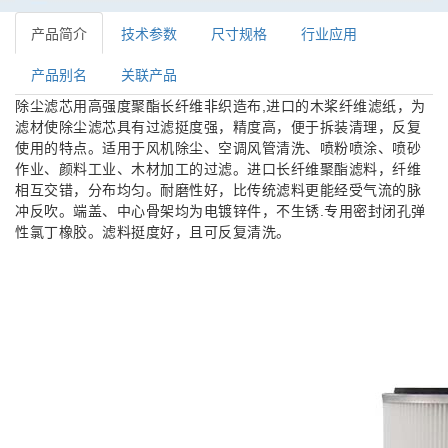
产品简介
技术参数
尺寸规格
行业应用
产品别名
关联产品
除尘滤芯用高强度聚酯长纤维非织造布,进口的木桨纤维滤纸，为
滤材使除尘滤芯具有过滤挺度强，精度高，便于拆装清理，反复
使用的特点。适用于风机除尘、空调风管清洗、喷粉喷涂、喷砂
作业、颜料工业、木材加工的过滤。进口长纤维聚酯滤料，纤维
相互交错，分布均匀。耐磨性好，比传统滤料更能经受气流的脉
冲反吹。端盖、中心骨架均为电镀锌件，不生锈.专用密封闭孔弹
性氯丁橡胶。滤料挺度好，且可反复清洗。
除尘滤芯系列