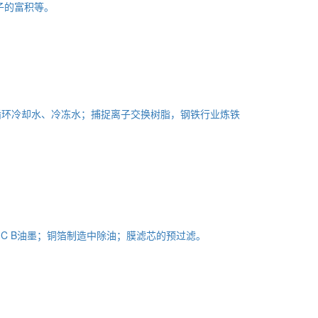
子的富积等。
循环冷却水、冷冻水；捕捉离子交换树脂，钢铁行业炼铁
C B油墨；铜箔制造中除油；膜滤芯的预过滤。