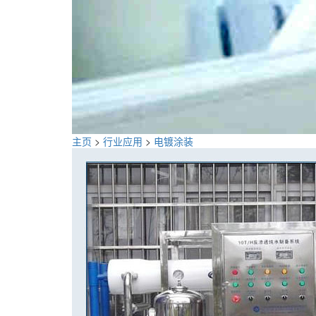
主页
>
行业应用
>
电镀涂装