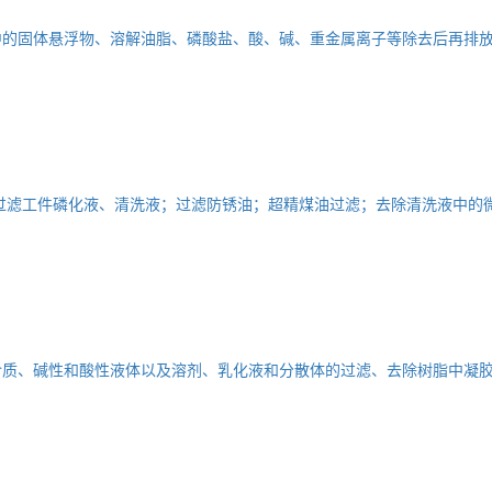
中的固体悬浮物、溶解油脂、磷酸盐、酸、碱、重金属离子等除去后再排
过滤工件磷化液、清洗液；过滤防锈油；超精煤油过滤；去除清洗液中的
介质、碱性和酸性液体以及溶剂、乳化液和分散体的过滤、去除树脂中凝