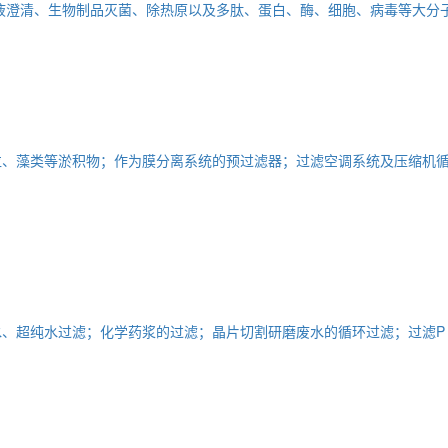
液澄清、生物制品灭菌、除热原以及多肽、蛋白、酶、细胞、病毒等大分
粒、藻类等淤积物；作为膜分离系统的预过滤器；过滤空调系统及压缩机
、超纯水过滤；化学药浆的过滤；晶片切割研磨废水的循环过滤；过滤P 