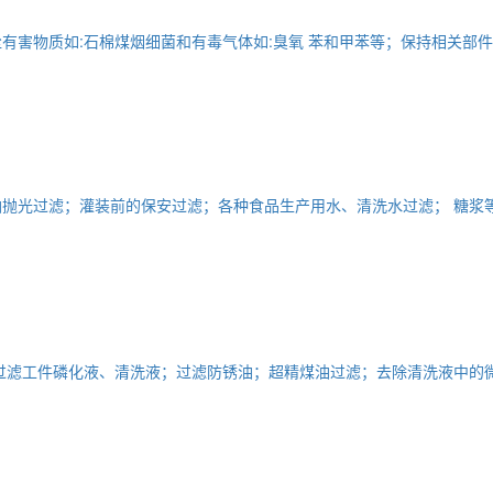
有害物质如:石棉煤烟细菌和有毒气体如:臭氧 苯和甲苯等；保持相关部
抛光过滤；灌装前的保安过滤；各种食品生产用水、清洗水过滤； 糖浆
过滤工件磷化液、清洗液；过滤防锈油；超精煤油过滤；去除清洗液中的