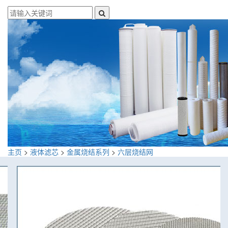
主页
>
液体滤芯
>
金属烧结系列
>
六层烧结网