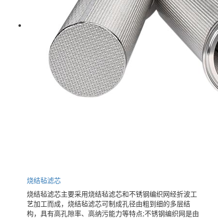
烧结毡滤芯
烧结毡滤芯主要采用烧结毡滤芯和不锈钢编织网经折波工
艺加工而成，烧结毡滤芯可制成孔径由粗到细的多层结
构，具有高孔隙率、高纳污能力等特点;不锈钢编织网是由