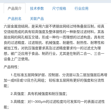
产品简介
技术参数
尺寸规格
行业应用
产品别名
关联产品
六层金属烧结网，是采用六层不锈钢丝网经过特殊叠层压制，经真
空烧结而成的具有较高强度及整体钢性的一种新型过滤材料，其各
层丝网的网孔相互交错，形成一种均一而理想的过滤构造，具有优
良的过滤精度、过滤阻抗、机械强度、耐磨性、耐热性、耐寒性和
被加工性，对抗压强度要求高及过滤精度要求均一的过滤尤为理
想，被广泛应用于食品、制药行业，尤其是在制药二合一、三合一
设备上广泛使用。
产品特性：
1.
在标准五层网保护层、控制层、分流层以及二层加强层后再增
8
12
加一成
目或
目方孔网组；
较标准五层网有更好的强度和分流性
能；
2.
高强度：具有机械强度和耐压强度；
3.
1~300
m
高精度：对
μ
的过滤粒度均可发挥均一的表面过滤性
能；